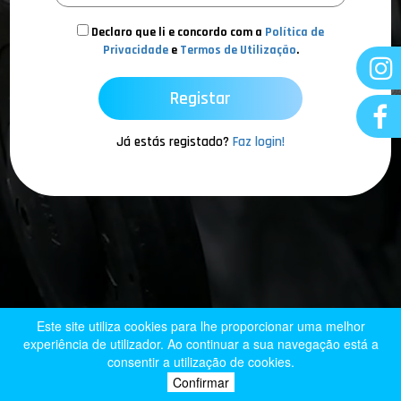
Declaro que li e concordo com a
Política de
Privacidade
e
Termos de Utilização
.
Já estás registado?
Faz login!
Este site utiliza cookies para lhe proporcionar uma melhor
experiência de utilizador. Ao continuar a sua navegação está a
consentir a utilização de cookies.
Confirmar